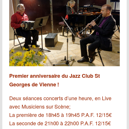
Premier anniversaire du Jazz Club St
Georges de Vienne !
Deux séances concerts d’une heure, en Live
avec Musiciens sur Scène;
La première de 18h45 à 19h45 P.A.F. 12/15€
La seconde de 21h00 à 22h00 P.A.F. 12/15€