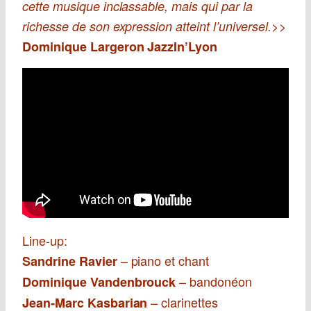
cette musique inclassable, mais qui par la
>>
richesse de son expression atteint l’universel.
Dominique Largeron JazzIn’Lyon
Line-up:
– piano et chant
Sandrine Ravier
– bandonéon
Dominique Vandenbrouck
– clarinettes
Jean-Marc Kasbarian