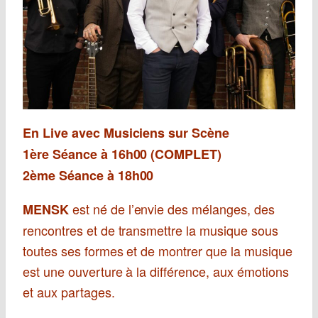
En Live avec Musiciens sur Scène
1ère Séance à 16h00 (COMPLET)
2ème Séance à 18h00
est né de l’envie des mélanges, des
MENSK
rencontres et de transmettre la musique sous
toutes ses formes et de montrer que la musique
est une ouverture à la différence, aux émotions
et aux partages.