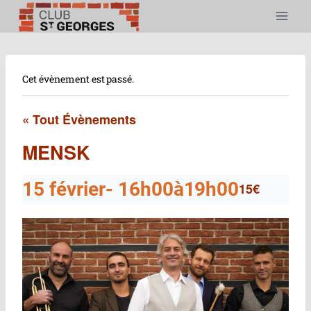
Aller
au
contenu
Cet évènement est passé.
« Tout Évènements
MENSK
15 février- 16h00
à
19h00
15€