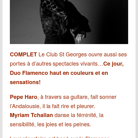
Le Club St Georges ouvre aussi ses
COMPLET
portes à d’autres spectacles vivants…
Ce jour,
Duo Flamenco
haut en couleurs et en
sensations!
, à travers sa guitare, fait sonner
Pepe Haro
l’Andalousie, il la fait rire et pleurer.
danse la féminité, la
Myriam Tchalian
sensibilité, les joies et les peines.