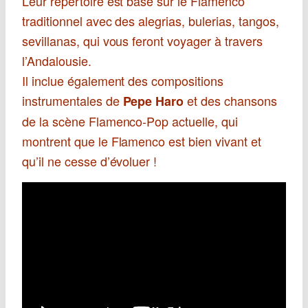
Leur répertoire est basé sur le Flamenco
traditionnel avec des alegrias, bulerias, tangos,
sevillanas, qui vous feront voyager à travers
l’Andalousie.
Il inclue également des compositions
instrumentales de
et des chansons
Pepe Haro
de la scène Flamenco-Pop actuelle, qui
montrent que le Flamenco est bien vivant et
qu’il ne cesse d’évoluer !