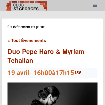
Aller
au
contenu
Cet évènement est passé.
« Tout Évènements
Duo Pepe Haro & Myriam
Tchalian
19 avril- 16h00
à
17h15
15€